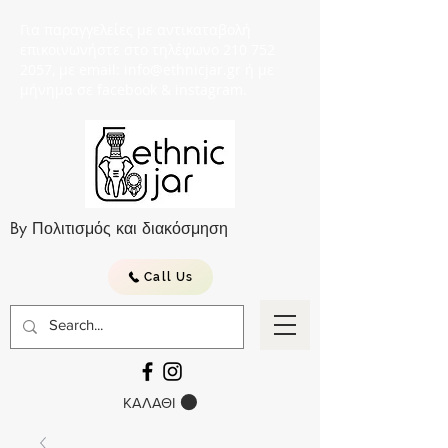
Για παραγγελείες με αντικαταβολή
επικοινωνήστε στο τηλέφωνο 210 752
2057, με email: info@ethnicjar.gr ή με
μήνημα σε facebook & instagram.
By Πολιτισμός και διακόσμηση
Call Us
ΚΑΛΑΘΙ