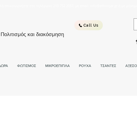
λή επικοινωνήστε στο τηλέφωνο 210 752 2057, με email: info@ethnicjar.gr ή με μήνημ
Call Us
 Πολιτισμός και διακόσμηση
ΔΩΡΑ
ΦΩΤΙΣΜΟΣ
ΜΙΚΡΟΕΠΙΠΛΑ
ΡΟΥΧΑ
ΤΣΑΝΤΕΣ
ΑΞΕΣΟ