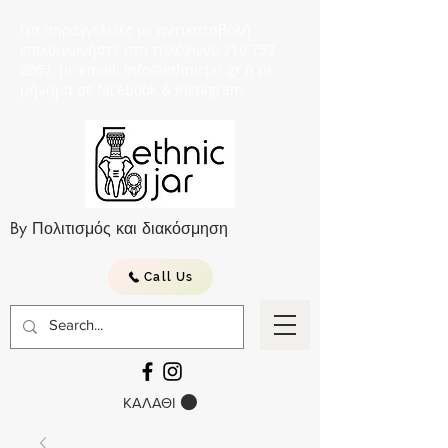
Για παραγγελείες με αντικαταβολή
επικοινωνήστε στο τηλέφωνο 210 752
2057, με email: info@ethnicjar.gr ή με
μήνημα σε facebook & instagram.
By Πολιτισμός και διακόσμηση
Call Us
ΚΑΛΑΘΙ