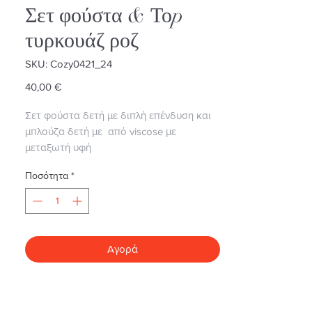
Σετ φούστα & Τοp
τυρκουάζ ροζ
SKU: Cozy0421_24
Τιμή
40,00 €
Σετ φούστα δετή με διπλή επένδυση και
μπλούζα δετή με από viscose με
μεταξωτή υφή
Φούστα: μέση 60-125 εκ.
Ποσότητα
*
Μήκος: 95 εκ.
Μπλούζα: Small εως Large
Περιφέρεια στήθους έως 115 εκ.
Αγορά