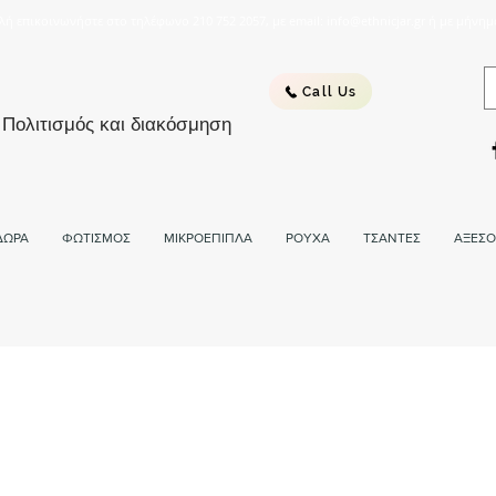
λή επικοινωνήστε στο τηλέφωνο 210 752 2057, με email: info@ethnicjar.gr ή με μήνημ
Call Us
 Πολιτισμός και διακόσμηση
ΔΩΡΑ
ΦΩΤΙΣΜΟΣ
ΜΙΚΡΟΕΠΙΠΛΑ
ΡΟΥΧΑ
ΤΣΑΝΤΕΣ
ΑΞΕΣΟ