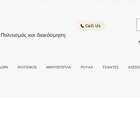
λή επικοινωνήστε στο τηλέφωνο 210 752 2057, με email: info@ethnicjar.gr ή με μήνημ
Call Us
 Πολιτισμός και διακόσμηση
ΔΩΡΑ
ΦΩΤΙΣΜΟΣ
ΜΙΚΡΟΕΠΙΠΛΑ
ΡΟΥΧΑ
ΤΣΑΝΤΕΣ
ΑΞΕΣΟ