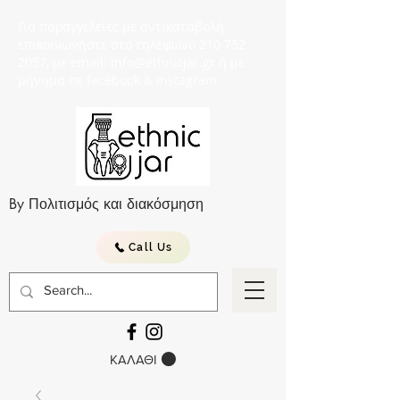
Για παραγγελείες με αντικαταβολή
επικοινωνήστε στο τηλέφωνο 210 752
2057, με email: info@ethnicjar.gr ή με
μήνημα σε facebook & instagram.
By Πολιτισμός και διακόσμηση
Call Us
ΚΑΛΑΘΙ