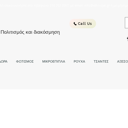
λή επικοινωνήστε στο τηλέφωνο 210 752 2057, με email: info@ethnicjar.gr ή με μήνημ
Call Us
 Πολιτισμός και διακόσμηση
ΔΩΡΑ
ΦΩΤΙΣΜΟΣ
ΜΙΚΡΟΕΠΙΠΛΑ
ΡΟΥΧΑ
ΤΣΑΝΤΕΣ
ΑΞΕΣΟ