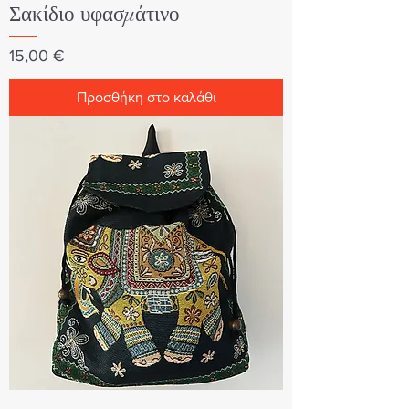
Σακίδιο υφασμάτινο
Τιμή
15,00 €
Προσθήκη στο καλάθι