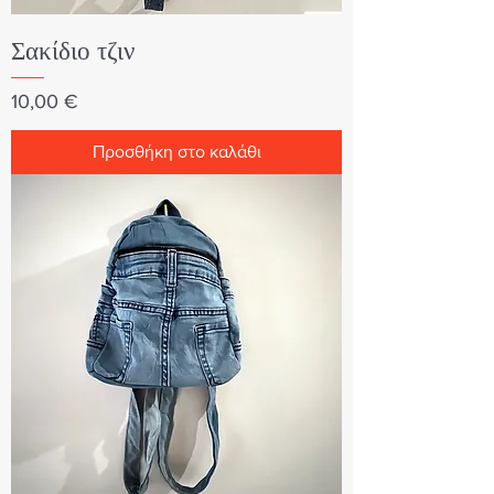
Σακίδιο τζιν
Τιμή
10,00 €
Προσθήκη στο καλάθι