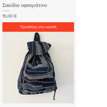
Σακίδιο υφασμάτινο
Τιμή
15,00 €
Προσθήκη στο καλάθι