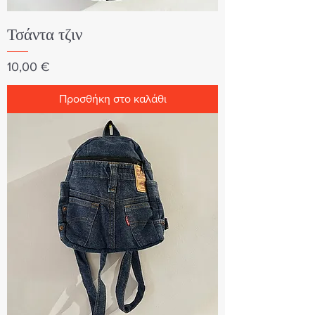
Τσάντα τζιν
Τιμή
10,00 €
Προσθήκη στο καλάθι