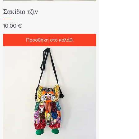
Σακίδιο τζιν
Τιμή
10,00 €
Προσθήκη στο καλάθι