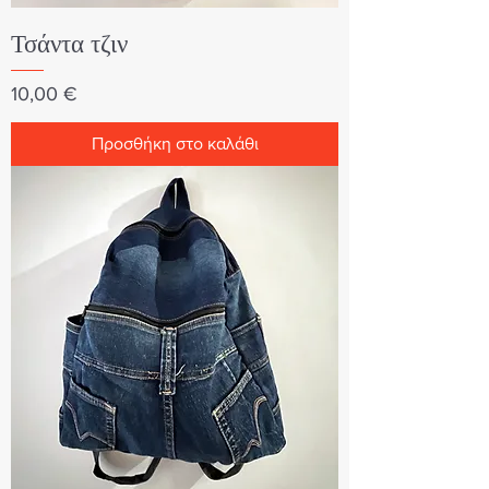
Τσάντα τζιν
Τιμή
10,00 €
Προσθήκη στο καλάθι