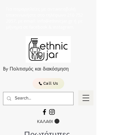
Για παραγγελείες με αντικαταβολή
επικοινωνήστε στο τηλέφωνο 210 752
2057, με email: info@ethnicjar.gr ή με
μήνημα σε facebook & instagram.
By Πολιτισμός και διακόσμηση
Call Us
ΚΑΛΑΘΙ
Πρωτότυπες,