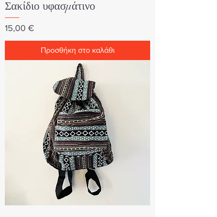
Σακίδιο υφασμάτινο
Τιμή
15,00 €
Προσθήκη στο καλάθι