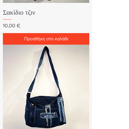
Σακίδιο τζιν
Τιμή
10,00 €
Προσθήκη στο καλάθι