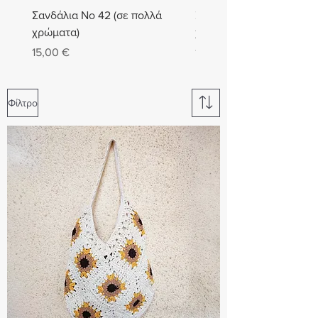
Σανδάλια Νο 42 (σε πολλά
Σανδάλια Νο 41 (σε πολλ
χρώματα)
χρώματα)
Τιμή
Τιμή
15,00 €
15,00 €
Φίλτρο