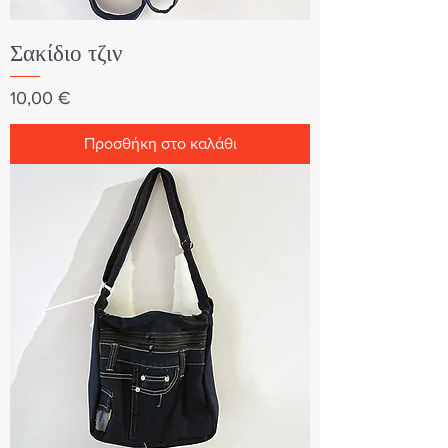
Σακίδιο τζιν
Τιμή
10,00 €
Προσθήκη στο καλάθι