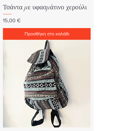
Τσάντα με υφασμάτινο χερούλι
Τιμή
15,00 €
Προσθήκη στο καλάθι