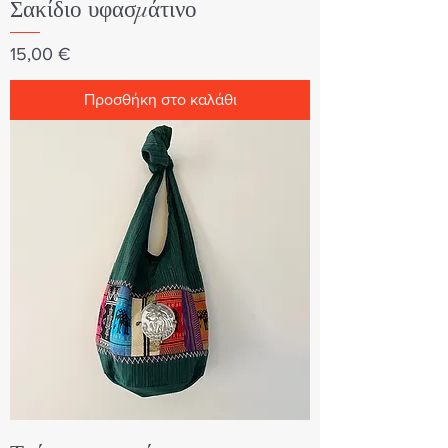
Σακίδιο υφασμάτινο
Τιμή
15,00 €
Προσθήκη στο καλάθι