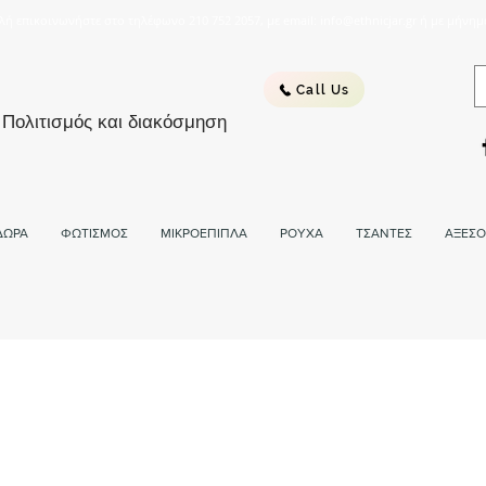
λή επικοινωνήστε στο τηλέφωνο 210 752 2057, με email: info@ethnicjar.gr ή με μήνημ
Call Us
 Πολιτισμός και διακόσμηση
ΔΩΡΑ
ΦΩΤΙΣΜΟΣ
ΜΙΚΡΟΕΠΙΠΛΑ
ΡΟΥΧΑ
ΤΣΑΝΤΕΣ
ΑΞΕΣΟ