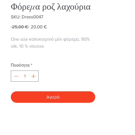
Φόρεμα ροζ λαχούρια
SKU: Dress0047
Κανονική
Τιμή
 25,00 € 
20,00 €
τιμή
Έκπτωσης
One size καλοκαιρινό μίνι φόρεμα, 90%
silk, 10 % viscose.
Ποσότητα
*
Αγορά