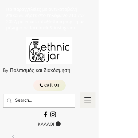
Για παραγγελείες με αντικαταβολή
επικοινωνήστε στο τηλέφωνο 210 752
2057, με email: info@ethnicjar.gr ή με
μήνημα σε facebook & instagram.
By Πολιτισμός και διακόσμηση
Call Us
ΚΑΛΑΘΙ