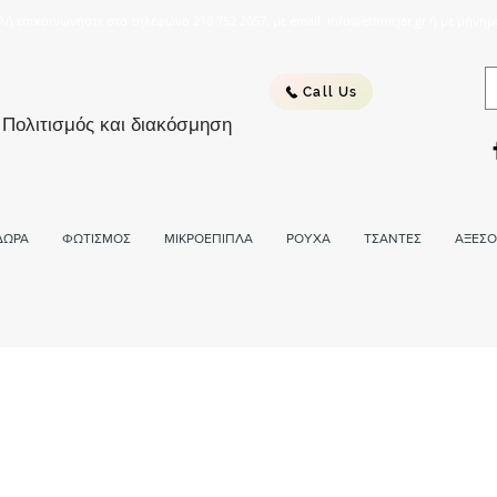
λή επικοινωνήστε στο τηλέφωνο 210 752 2057, με email: info@ethnicjar.gr ή με μήνημ
Call Us
 Πολιτισμός και διακόσμηση
ΔΩΡΑ
ΦΩΤΙΣΜΟΣ
ΜΙΚΡΟΕΠΙΠΛΑ
ΡΟΥΧΑ
ΤΣΑΝΤΕΣ
ΑΞΕΣΟ