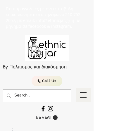
Για παραγγελείες με αντικαταβολή
επικοινωνήστε στο τηλέφωνο 210 752
2057, με email: info@ethnicjar.gr ή με
μήνημα σε facebook & instagram.
By Πολιτισμός και διακόσμηση
Call Us
ΚΑΛΑΘΙ