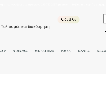
λή επικοινωνήστε στο τηλέφωνο 210 752 2057, με email: info@ethnicjar.gr ή με μήνημ
Call Us
 Πολιτισμός και διακόσμηση
ΔΩΡΑ
ΦΩΤΙΣΜΟΣ
ΜΙΚΡΟΕΠΙΠΛΑ
ΡΟΥΧΑ
ΤΣΑΝΤΕΣ
ΑΞΕΣΟ