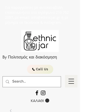
Για παραγγελείες με αντικαταβολή
επικοινωνήστε στο τηλέφωνο 210 752
2057, με email: info@ethnicjar.gr ή με
μήνημα σε facebook & instagram.
By Πολιτισμός και διακόσμηση
Call Us
ΚΑΛΑΘΙ