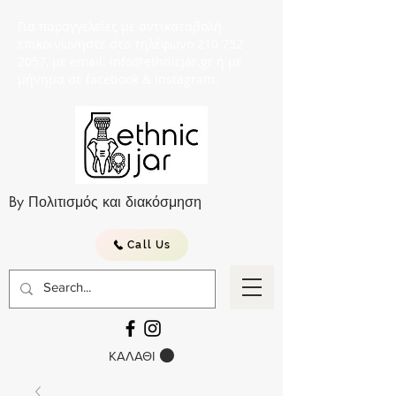
Για παραγγελείες με αντικαταβολή
επικοινωνήστε στο τηλέφωνο 210 752
2057, με email: info@ethnicjar.gr ή με
μήνημα σε facebook & instagram.
By Πολιτισμός και διακόσμηση
Call Us
ΚΑΛΑΘΙ