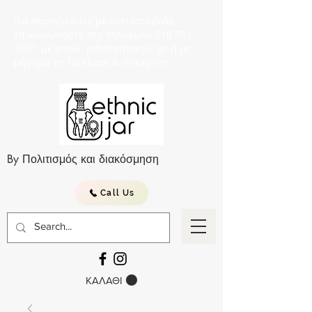
Για παραγγελείες με αντικαταβολή
επικοινωνήστε στο τηλέφωνο 210 752
2057, με email: info@ethnicjar.gr ή με
μήνημα σε facebook & instagram.
By Πολιτισμός και διακόσμηση
Call Us
ΚΑΛΑΘΙ