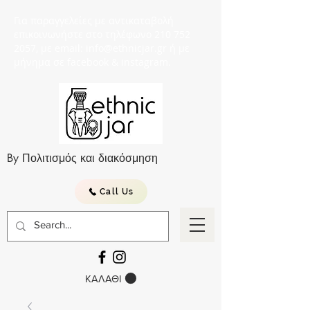
Για παραγγελείες με αντικαταβολή
επικοινωνήστε στο τηλέφωνο 210 752
2057, με email: info@ethnicjar.gr ή με
μήνημα σε facebook & instagram.
By Πολιτισμός και διακόσμηση
Call Us
ΚΑΛΑΘΙ