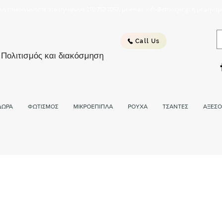
λή επικοινωνήστε στο τηλέφωνο 210 752 2057, με email: info@ethnicjar.gr ή με μήνημ
Call Us
 Πολιτισμός και διακόσμηση
ΔΩΡΑ
ΦΩΤΙΣΜΟΣ
ΜΙΚΡΟΕΠΙΠΛΑ
ΡΟΥΧΑ
ΤΣΑΝΤΕΣ
ΑΞΕΣΟ