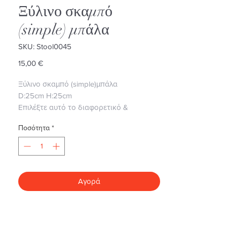
Ξύλινο σκαμπό
(simple) μπάλα
SKU: Stool0045
Τιμή
15,00 €
Ξύλινο σκαμπό (simple)μπάλα
D:25cm H:25cm
Επιλέξτε αυτό το διαφορετικό &
πρακτικό δώρο για μικρά παιδιά, θα
Ποσότητα
*
ενθουσιαστούν!
• Άμεση παράδοση σε όλη την Ελλάδα.
Αγορά