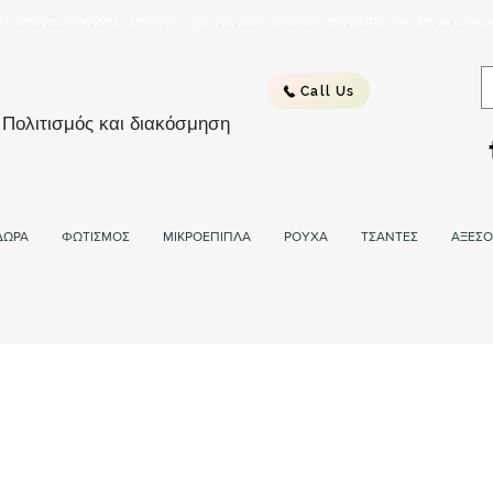
λή επικοινωνήστε στο τηλέφωνο 210 752 2057, με email: info@ethnicjar.gr ή με μήνημ
Call Us
 Πολιτισμός και διακόσμηση
ΔΩΡΑ
ΦΩΤΙΣΜΟΣ
ΜΙΚΡΟΕΠΙΠΛΑ
ΡΟΥΧΑ
ΤΣΑΝΤΕΣ
ΑΞΕΣΟ