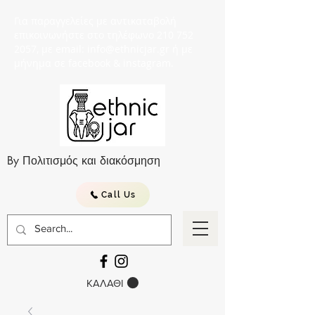
Για παραγγελείες με αντικαταβολή
επικοινωνήστε στο τηλέφωνο 210 752
2057, με email: info@ethnicjar.gr ή με
μήνημα σε facebook & instagram.
By Πολιτισμός και διακόσμηση
Call Us
ΚΑΛΑΘΙ