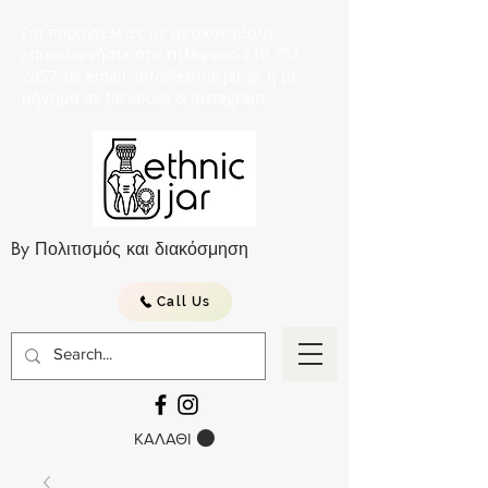
Για παραγγελείες με αντικαταβολή
επικοινωνήστε στο τηλέφωνο 210 752
2057, με email: info@ethnicjar.gr ή με
μήνημα σε facebook & instagram.
By Πολιτισμός και διακόσμηση
Call Us
ΚΑΛΑΘΙ