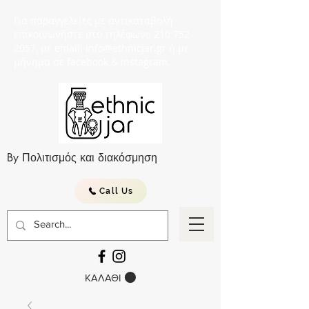
Για παραγγελείες με αντικαταβολή
επικοινωνήστε στο τηλέφωνο 210 752
2057, με email: info@ethnicjar.gr ή με
μήνημα σε facebook & instagram.
By Πολιτισμός και διακόσμηση
Call Us
ΚΑΛΑΘΙ