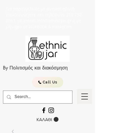
Για παραγγελείες με αντικαταβολή
επικοινωνήστε στο τηλέφωνο 210 752
2057, με email: info@ethnicjar.gr ή με
μήνημα σε facebook & instagram.
By Πολιτισμός και διακόσμηση
Call Us
ΚΑΛΑΘΙ