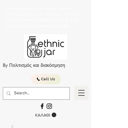
Για παραγγελείες με αντικαταβολή
επικοινωνήστε στο τηλέφωνο 210 752
2057, με email: info@ethnicjar.gr ή με
μήνημα σε facebook & instagram.
By Πολιτισμός και διακόσμηση
Call Us
ΚΑΛΑΘΙ