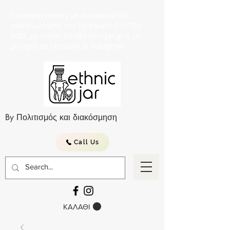
Για παραγγελείες με αντικαταβολή
επικοινωνήστε στο τηλέφωνο 210 752
2057, με email: info@ethnicjar.gr ή με
μήνημα σε facebook & instagram.
By Πολιτισμός και διακόσμηση
Call Us
ΚΑΛΑΘΙ