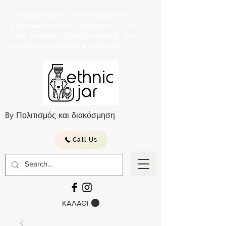
Για παραγγελείες με αντικαταβολή
επικοινωνήστε στο τηλέφωνο 210 752
2057, με email: info@ethnicjar.gr ή με
μήνημα σε facebook & instagram.
By Πολιτισμός και διακόσμηση
Call Us
ΚΑΛΑΘΙ