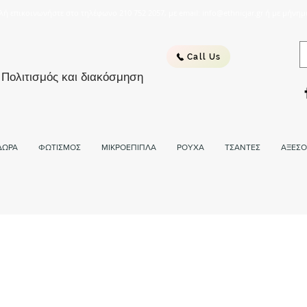
λή επικοινωνήστε στο τηλέφωνο 210 752 2057, με email: info@ethnicjar.gr ή με μήνημ
Call Us
 Πολιτισμός και διακόσμηση
ΔΩΡΑ
ΦΩΤΙΣΜΟΣ
ΜΙΚΡΟΕΠΙΠΛΑ
ΡΟΥΧΑ
ΤΣΑΝΤΕΣ
ΑΞΕΣΟ