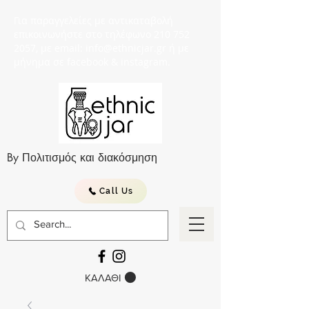
Για παραγγελείες με αντικαταβολή
επικοινωνήστε στο τηλέφωνο 210 752
2057, με email: info@ethnicjar.gr ή με
μήνημα σε facebook & instagram.
By Πολιτισμός και διακόσμηση
Call Us
ΚΑΛΑΘΙ