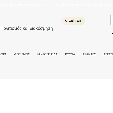
λή επικοινωνήστε στο τηλέφωνο 210 752 2057, με email: info@ethnicjar.gr ή με μήνημ
Call Us
 Πολιτισμός και διακόσμηση
ΔΩΡΑ
ΦΩΤΙΣΜΟΣ
ΜΙΚΡΟΕΠΙΠΛΑ
ΡΟΥΧΑ
ΤΣΑΝΤΕΣ
ΑΞΕΣΟ