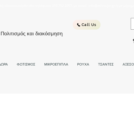
λή επικοινωνήστε στο τηλέφωνο 210 752 2057, με email: info@ethnicjar.gr ή με μήνημ
Call Us
 Πολιτισμός και διακόσμηση
ΔΩΡΑ
ΦΩΤΙΣΜΟΣ
ΜΙΚΡΟΕΠΙΠΛΑ
ΡΟΥΧΑ
ΤΣΑΝΤΕΣ
ΑΞΕΣΟ