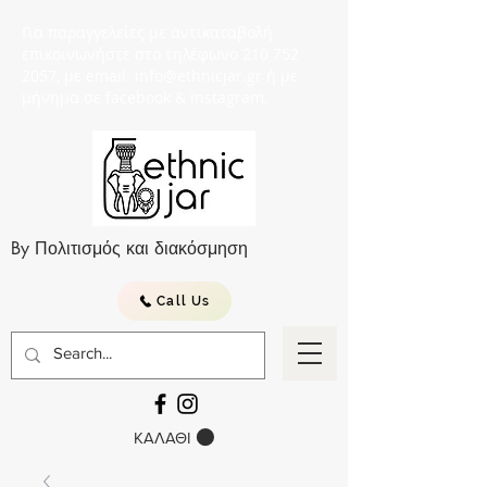
Για παραγγελείες με αντικαταβολή
επικοινωνήστε στο τηλέφωνο 210 752
2057, με email: info@ethnicjar.gr ή με
μήνημα σε facebook & instagram.
By Πολιτισμός και διακόσμηση
Call Us
ΚΑΛΑΘΙ