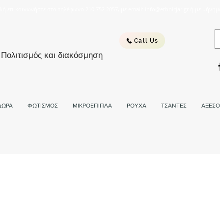
λή επικοινωνήστε στο τηλέφωνο 210 752 2057, με email: info@ethnicjar.gr ή με μήνημ
Call Us
 Πολιτισμός και διακόσμηση
ΔΩΡΑ
ΦΩΤΙΣΜΟΣ
ΜΙΚΡΟΕΠΙΠΛΑ
ΡΟΥΧΑ
ΤΣΑΝΤΕΣ
ΑΞΕΣΟ