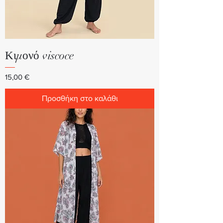
Κιμονό viscoce
Τιμή
15,00 €
Προσθήκη στο καλάθι