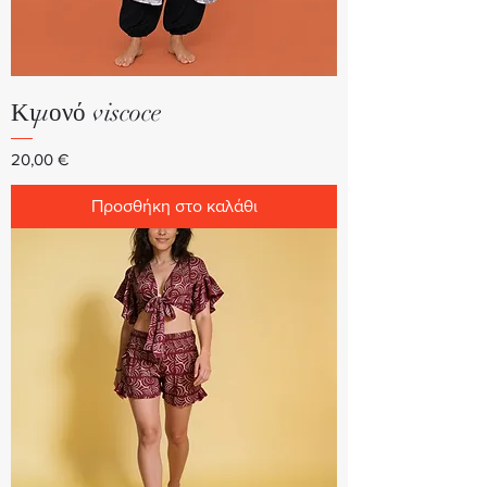
Κιμονό viscoce
Τιμή
20,00 €
Προσθήκη στο καλάθι