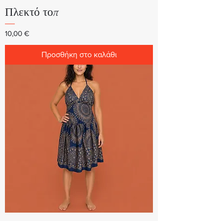
Πλεκτό τοπ
Τιμή
10,00 €
Προσθήκη στο καλάθι