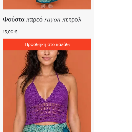
Φούστα παρεό rayon πετρολ
Τιμή
15,00 €
Προσθήκη στο καλάθι