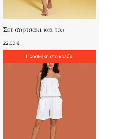
Σετ σορτσάκι και τοπ
Τιμή
22,00 €
Προσθήκη στο καλάθι