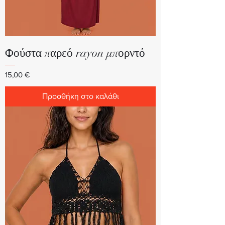
Φούστα παρεό rayon μπορντό
Τιμή
15,00 €
Προσθήκη στο καλάθι