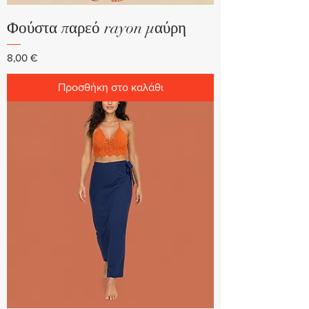
Φούστα παρεό rayon μαύρη
Τιμή
8,00 €
Προσθήκη στο καλάθι