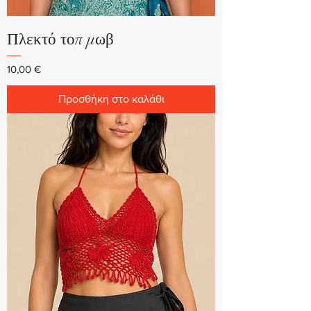
Πλεκτό τοπ μωβ
Τιμή
10,00 €
Προσθήκη στο καλάθι