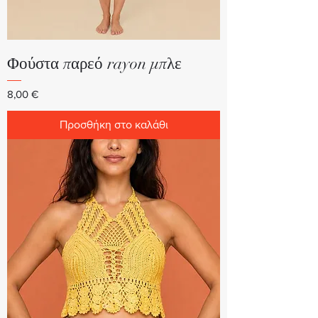
Φούστα παρεό rayon μπλε
Τιμή
8,00 €
Προσθήκη στο καλάθι