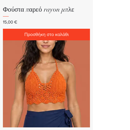
Φούστα παρεό rayon μπλε
Τιμή
15,00 €
Προσθήκη στο καλάθι