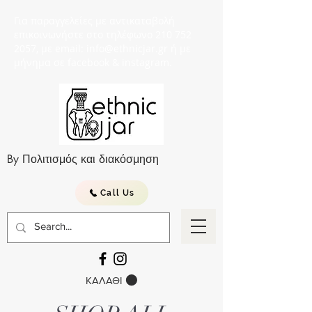
Για παραγγελείες με αντικαταβολή
επικοινωνήστε στο τηλέφωνο 210 752
2057, με email: info@ethnicjar.gr ή με
μήνημα σε facebook & instagram.
By Πολιτισμός και διακόσμηση
Call Us
ΚΑΛΑΘΙ