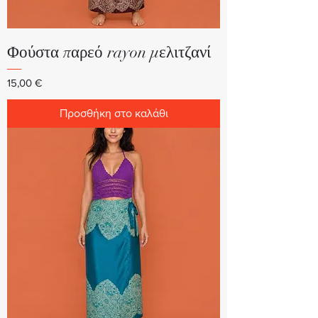
Φούστα παρεό rayon μελιτζανί
Τιμή
15,00 €
Προσθήκη στο καλάθι