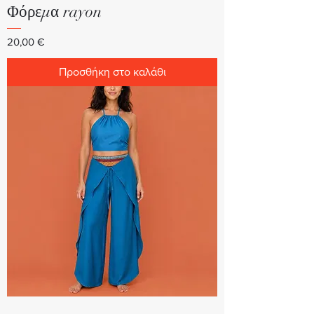
Φόρεμα rayon
Τιμή
20,00 €
Προσθήκη στο καλάθι