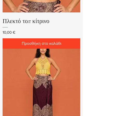
Πλεκτό τοπ κίτρινο
Τιμή
10,00 €
Προσθήκη στο καλάθι